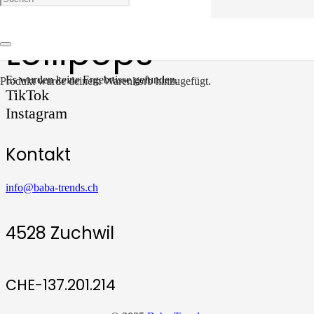
Lollipops
Es wurden keine Ergebnisse gefunden.
Produkt
wurde deinem Warenkorb hinzugefügt.
TikTok
Instagram
Kontakt
info@baba-trends.ch
4528 Zuchwil
CHE-137.201.214