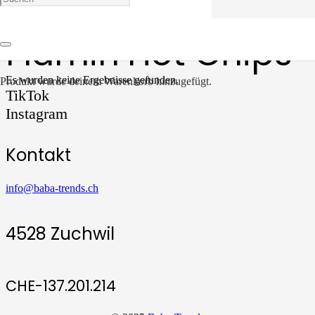
Flamin’Hot Chips
Es wurden keine Ergebnisse gefunden.
Produkt
wurde deinem Warenkorb hinzugefügt.
TikTok
Instagram
Kontakt
info@baba-trends.ch
4528 Zuchwil
CHE-137.201.214