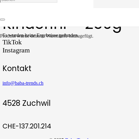
Kinderini – 250g
Es wurden keine Ergebnisse gefunden.
Produkt
wurde deinem Warenkorb hinzugefügt.
TikTok
Instagram
Kontakt
info@baba-trends.ch
4528 Zuchwil
CHE-137.201.214