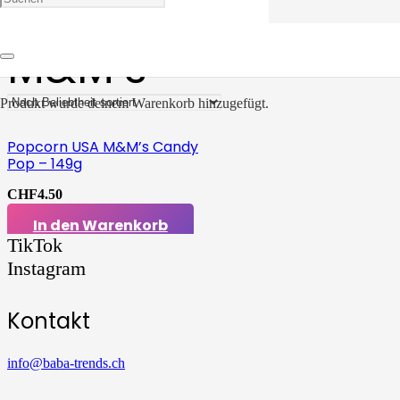
M&M’s
Produkt
wurde deinem Warenkorb hinzugefügt.
Popcorn USA M&M’s Candy
Pop – 149g
CHF
4.50
In den Warenkorb
TikTok
Instagram
Kontakt
info@baba-trends.ch