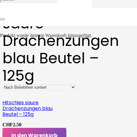
saure
Drachenzungen
Produkt
wurde deinem Warenkorb hinzugefügt.
blau Beutel –
125g
Hitschies saure
Drachenzungen blau
Beutel – 125g
CHF
2.50
In den Warenkorb