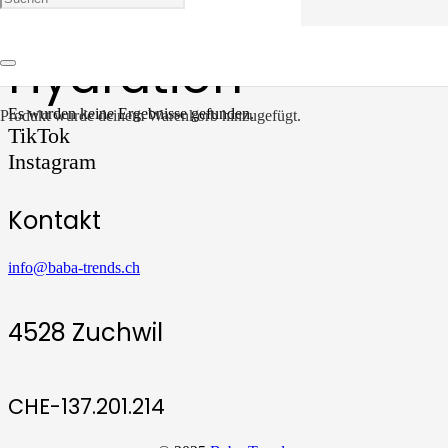
Hydration
Es wurden keine Ergebnisse gefunden.
Produkt
wurde deinem Warenkorb hinzugefügt.
TikTok
Instagram
Kontakt
info@baba-trends.ch
4528 Zuchwil
CHE-137.201.214