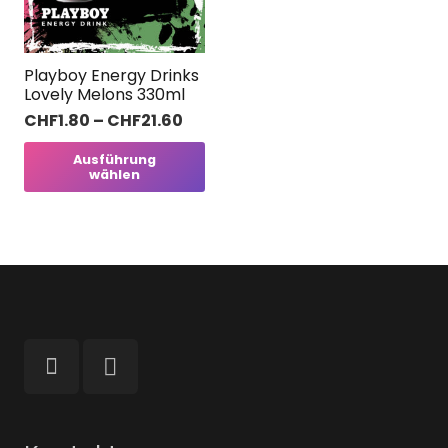
Playboy Energy Drinks
Lovely Melons 330ml
CHF
1.80
–
CHF
21.60
Dieses
Ausführung
wählen
Produkt
weist
mehrere
Varianten
auf.
Die
Optionen
können
auf
der