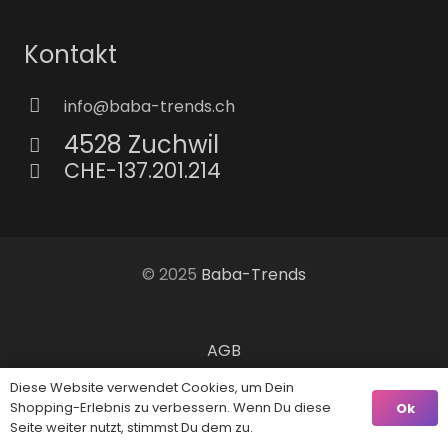
Kontakt
info@baba-trends.ch
4528 Zuchwil
CHE-137.201.214
© 2025
Baba-Trends
AGB
Diese Website verwendet Cookies, um Dein
Impressum
Shopping-Erlebnis zu verbessern. Wenn Du diese
Ok
Seite weiter nutzt, stimmst Du dem zu.