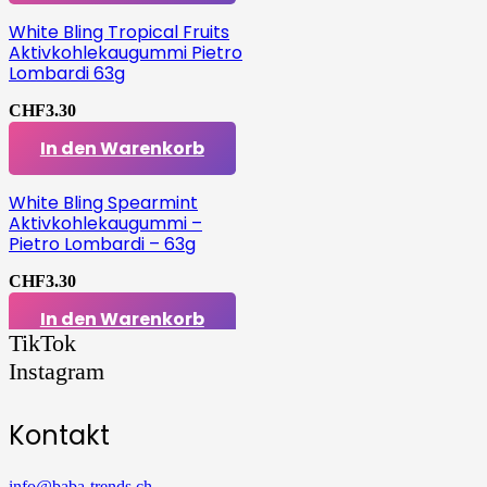
White Bling Tropical Fruits
Aktivkohlekaugummi Pietro
Lombardi 63g
CHF
3.30
In den Warenkorb
White Bling Spearmint
Aktivkohlekaugummi –
Pietro Lombardi – 63g
CHF
3.30
In den Warenkorb
TikTok
Instagram
Kontakt
info@baba-trends.ch