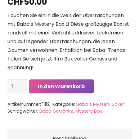
CHF
50.00
Tauchen Sie ein in die Welt der Überraschungen
mit Baba’s Mystery Box L! Diese großzügige Box ist
randvoll mit einer Vielzahl exklusiver Leckereien
und aufregender Überraschungen, die jeden
Gaumen verwöhnen. Erhältlich bei Baba-Trends –
holen Sie sich jetzt Ihre Box voller Genuss und
Spannung!
Baba's
In den Warenkorb
Mystery
Box
Artikelnummer:
11112
Kategorie:
Baba's Mystery Boxen
L
Schlagwörter:
Baba Getränke
,
Mystery Box
Menge
Beschreibung