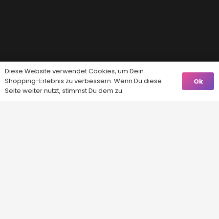
Diese Website verwendet Cookies, um Dein
Shopping-Erlebnis zu verbessern. Wenn Du diese
Ok
Seite weiter nutzt, stimmst Du dem zu.
Kontakt
info@baba-trends.ch
4528 Zuchwil
CHE-137.201.214