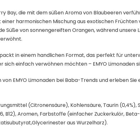
erry Bay, die mit dem süßen Aroma von Blaubeeren verführt
 einer harmonischen Mischung aus exotischen Früchten ver
nde Süße von sonnengereiften Orangen, während unsere L
verwöhnt.
ackt in einem handlichen Format, das perfekt für unterwe
r sich einfach verwöhnen möchten – EMYO Limonaden sin
ten von EMYO Limonaden bei Baba-Trends und erleben Sie
ngsmittel (Citronensäure), Kohlensäure, Taurin (0,4%), S
B6, B12), Aromen, Farbstoffe (einfacher Zuckerkulör, Beta
atisubutyrat,Glycerinester aus Wurzelharz).