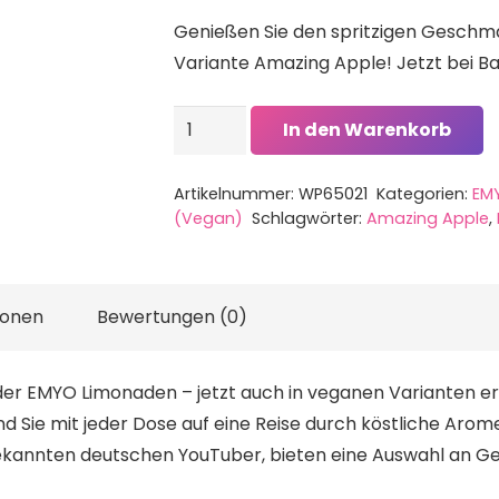
Genießen Sie den spritzigen Geschm
Variante Amazing Apple! Jetzt bei Ba
EMYO
In den Warenkorb
Limonade
-
Artikelnummer:
WP65021
Kategorien:
EMY
Vegan
(Vegan)
Schlagwörter:
Amazing Apple
,
-
Amazing
Apple
ionen
Bewertungen (0)
Dose
-
 der EMYO Limonaden – jetzt auch in veganen Varianten erh
330ml
nd Sie mit jeder Dose auf eine Reise durch köstliche Aro
Menge
ekannten deutschen YouTuber, bieten eine Auswahl an 