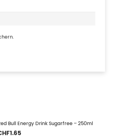
chern.
ed Bull Energy Drink Sugarfree – 250ml
CHF
1.65