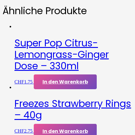
Ähnliche Produkte
Super Pop Citrus-
Lemongrass-Ginger
Dose – 330ml
In den Warenkorb
CHF
1.75
Freezes Strawberry Rings
– 40g
In den Warenkorb
CHF
2.75