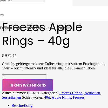
Startseite
/
Neuheiten
/ Freezes Apple Rings – 40g
Freezes Apple
Produkt
wurde deinem Warenkorb hinzugefügt.
Rings – 40g
CHF
2.75
Crunchy gefriergetrocknete Erdbeerringe mit saurem Fruchtgummi-
Twist – leicht, intensiv und ideal für alle, die süß-sauer lieben.
Freezes
Apple
In den Warenkorb
Rings
-
Artikelnummer:
FR0291
Kategorien:
Freezes Haribo
,
Neuheiten
,
40g
Süssigkeiten
Schlagwörter:
40g
,
Apple Rings
,
Freezes
Menge
Beschreibung