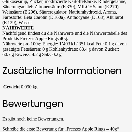
Glukosesirup, Zucker, modifizierte Kartoffelstärke, Rindergelatine,
Säuerungsmittel: Zitronensäure (E 330),
MILCHS
äure (E 270),
Weinsäure (E 296), Säureregulator: Natriumhydroxid, Aroma,
Farbstoffe: Beta‑Carotin (E 160a), Anthocyane (E 163), Allurarot
(E 129), Wasser
NÄHRWERTE
Nachfolgend findest du die Nährwerte und die Nährwerttabelle des
Produkts Freezes Apple Rings 40g:
Nährwerte pro 100g: Energie: 1’493 kJ / 351 kcal Fett: 0.1 g davon
gesättigte Fettsäuren: 0 g Kohlenhydrate: 83.4 g davon Zucker:
60.7 g Eiweiss: 4.2 g Salz: 0.2 g
Zusätzliche Informationen
Gewicht
0.090 kg
Bewertungen
Es gibt noch keine Bewertungen.
Schreibe die erste Bewertung für „Freezes Apple Rings – 40g“