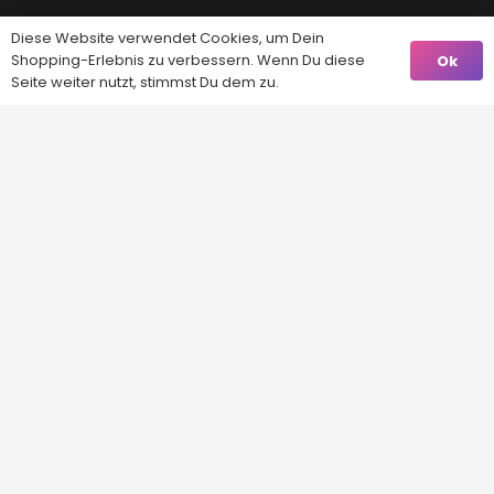
Diese Website verwendet Cookies, um Dein
Shopping-Erlebnis zu verbessern. Wenn Du diese
Ok
Seite weiter nutzt, stimmst Du dem zu.
Kontakt
info@baba-trends.ch
4528 Zuchwil
CHE-137.201.214