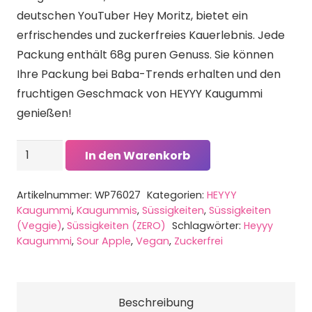
deutschen YouTuber Hey Moritz, bietet ein
erfrischendes und zuckerfreies Kauerlebnis. Jede
Packung enthält 68g puren Genuss. Sie können
Ihre Packung bei Baba-Trends erhalten und den
fruchtigen Geschmack von HEYYY Kaugummi
genießen!
HEYYY
In den Warenkorb
Kaugummi
-
Artikelnummer:
WP76027
Kategorien:
HEYYY
Vegan
Kaugummi
,
Kaugummis
,
Süssigkeiten
,
Süssigkeiten
-
(Veggie)
,
Süssigkeiten (ZERO)
Schlagwörter:
Heyyy
Kaugummi
,
Sour Apple
,
Vegan
,
Zuckerfrei
Zuckerfrei
-
Sour
Beschreibung
Apple