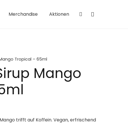
Merchandise
Aktionen
Mango Tropical – 65ml
Sirup Mango
65ml
ango trifft auf Koffein. Vegan, erfrischend