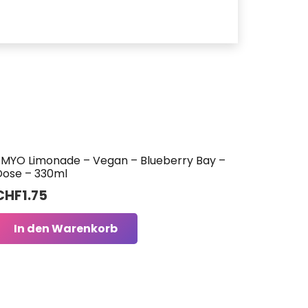
EMYO Limonade – Vegan – Blueberry Bay –
Dose – 330ml
CHF
1.75
In den Warenkorb