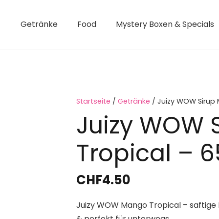
Getränke
Food
Mystery Boxen & Specials
Startseite
/
Getränke
/ Juizy WOW Sirup 
Juizy WOW 
Tropical – 
CHF
4.50
Juizy WOW Mango Tropical – saftige M
& perfekt für unterwegs.