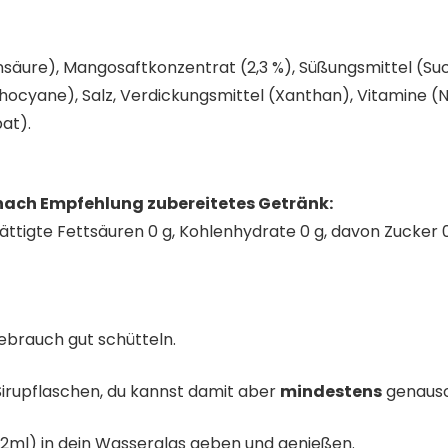
säure), Mangosaftkonzentrat (2,3 %), Süßungsmittel (Suc
thocyane), Salz, Verdickungsmittel (Xanthan), Vitamine (N
at).
 nach Empfehlung zubereitetes Getränk:
sättigte Fettsäuren 0 g, Kohlenhydrate 0 g, davon Zucker 0 g
ebrauch gut schütteln.
Sirupflaschen, du kannst damit aber
mindestens
genauso 
 2ml) in dein Wasserglas geben und genießen.