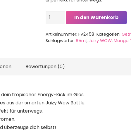
Juizy
In den Warenkorb
WOW
Sirup
Artikelnummer:
FV2458
Kategorien:
Get
Mango
Schlagwörter:
65ml
,
Juizy WOW
,
Mango T
Tropical
-
65ml
ionen
Bewertungen (0)
Menge
 dein tropischer Energy-Kick im Glas.
es aus der smarten Juizy Wow Bottle.
ekt für unterwegs.
romen.
d überzeuge dich selbst!