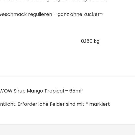
 Geschmack regulieren – ganz ohne Zucker*!
0.150 kg
y WOW Sirup Mango Tropical – 65ml“
tlicht.
Erforderliche Felder sind mit
*
markiert